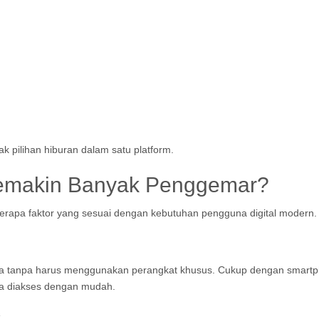
k pilihan hiburan dalam satu platform.
Semakin Banyak Penggemar?
eberapa faktor yang sesuai dengan kebutuhan pengguna digital modern.
a tanpa harus menggunakan perangkat khusus. Cukup dengan smart
isa diakses dengan mudah.
k