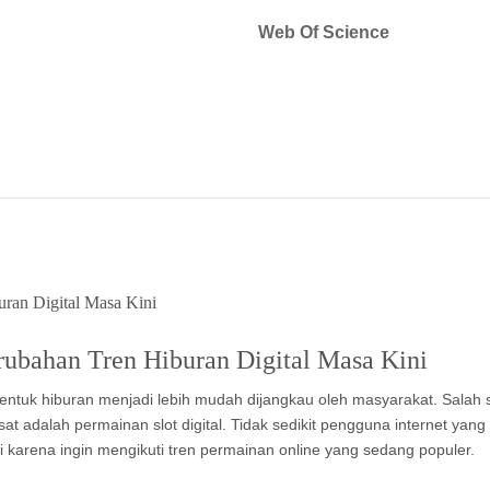
Web Of Science
uran Digital Masa Kini
rubahan Tren Hiburan Digital Masa Kini
bentuk hiburan menjadi lebih mudah dijangkau oleh masyarakat. Salah 
t adalah permainan slot digital. Tidak sedikit pengguna internet yang
ni karena ingin mengikuti tren permainan online yang sedang populer.