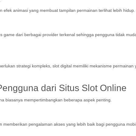
 efek animasi yang membuat tampilan permainan terlihat lebih hidup.
is game dari berbagai provider terkenal sehingga pengguna tidak mud
erlukan strategi kompleks, slot digital memiliki mekanisme permainan
Pengguna dari Situs Slot Online
una biasanya mempertimbangkan beberapa aspek penting.
n memberikan pengalaman akses yang lebih baik bagi pengguna mobi