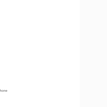
phone