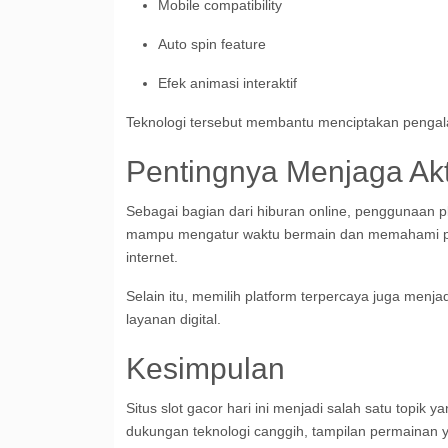
Mobile compatibility
Auto spin feature
Efek animasi interaktif
Teknologi tersebut membantu menciptakan pengal
Pentingnya Menjaga Akt
Sebagai bagian dari hiburan online, penggunaan pl
mampu mengatur waktu bermain dan memahami pe
internet.
Selain itu, memilih platform terpercaya juga me
layanan digital.
Kesimpulan
Situs slot gacor hari ini menjadi salah satu top
dukungan teknologi canggih, tampilan permainan y