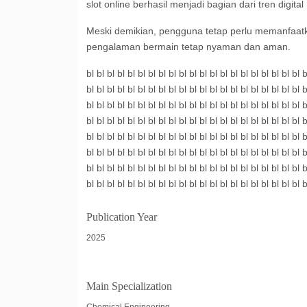
slot online berhasil menjadi bagian dari tren digital
Meski demikian, pengguna tetap perlu memanfaat
pengalaman bermain tetap nyaman dan aman.
bl
bl
bl
bl
bl
bl
bl
bl
bl
bl
bl
bl
bl
bl
bl
bl
bl
bl
bl
bl
bl
b
bl
bl
bl
bl
bl
bl
bl
bl
bl
bl
bl
bl
bl
bl
bl
bl
bl
bl
bl
bl
bl
b
bl
bl
bl
bl
bl
bl
bl
bl
bl
bl
bl
bl
bl
bl
bl
bl
bl
bl
bl
bl
bl
b
bl
bl
bl
bl
bl
bl
bl
bl
bl
bl
bl
bl
bl
bl
bl
bl
bl
bl
bl
bl
bl
b
bl
bl
bl
bl
bl
bl
bl
bl
bl
bl
bl
bl
bl
bl
bl
bl
bl
bl
bl
bl
bl
b
bl
bl
bl
bl
bl
bl
bl
bl
bl
bl
bl
bl
bl
bl
bl
bl
bl
bl
bl
bl
bl
b
bl
bl
bl
bl
bl
bl
bl
bl
bl
bl
bl
bl
bl
bl
bl
bl
bl
bl
bl
bl
bl
b
bl
bl
bl
bl
bl
bl
bl
bl
bl
bl
bl
bl
bl
bl
bl
bl
bl
bl
bl
bl
bl
b
Publication Year
2025
Main Specialization