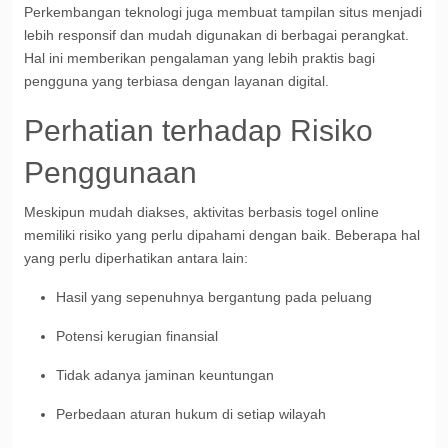
Perkembangan teknologi juga membuat tampilan situs menjadi
lebih responsif dan mudah digunakan di berbagai perangkat.
Hal ini memberikan pengalaman yang lebih praktis bagi
pengguna yang terbiasa dengan layanan digital.
Perhatian terhadap Risiko
Penggunaan
Meskipun mudah diakses, aktivitas berbasis togel online
memiliki risiko yang perlu dipahami dengan baik. Beberapa hal
yang perlu diperhatikan antara lain:
Hasil yang sepenuhnya bergantung pada peluang
Potensi kerugian finansial
Tidak adanya jaminan keuntungan
Perbedaan aturan hukum di setiap wilayah