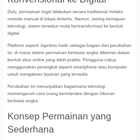
Dulu, permainan togel dilakukan secara tradisional melalui
metode manual di lokasi tertentu. Namun, seiring kemajuan
teknologi, sistem tersebut mulai bertransformasi ke bentuk
digital.
Platform seperti Japritoto hadir sebagai bagian dari perubahan
ini, di mana sistem permainan berbasis angka dikemas dalam
bentuk situs online yang lebih praktis. Pengguna cukup
menggunakan perangkat seperti smartphone atau komputer
untuk mengakses layanan yang tersedia.
Perubahan ini menunjukkan bagaimana teknologi
memengaruhi cara orang berinteraksi dengan hiburan
berbasis angka.
Konsep Permainan yang
Sederhana