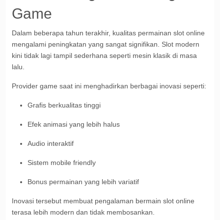
Game
Dalam beberapa tahun terakhir, kualitas permainan slot online
mengalami peningkatan yang sangat signifikan. Slot modern
kini tidak lagi tampil sederhana seperti mesin klasik di masa
lalu.
Provider game saat ini menghadirkan berbagai inovasi seperti:
Grafis berkualitas tinggi
Efek animasi yang lebih halus
Audio interaktif
Sistem mobile friendly
Bonus permainan yang lebih variatif
Inovasi tersebut membuat pengalaman bermain slot online
terasa lebih modern dan tidak membosankan.