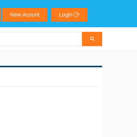
New Acount
Login