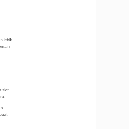
s lebih
pemain
 slot
ru.
an
buat