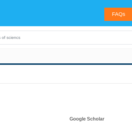
FAQs
Google Scholar