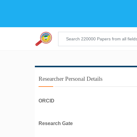
Researcher Personal Details
ORCID
Research Gate