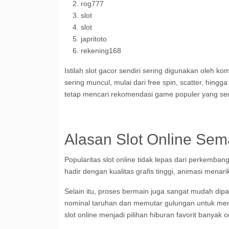
rog777
slot
slot
japritoto
rekening168
Istilah slot gacor sendiri sering digunakan oleh 
sering muncul, mulai dari free spin, scatter, hingg
tetap mencari rekomendasi game populer yang se
Alasan Slot Online Sem
Popularitas slot online tidak lepas dari perkemba
hadir dengan kualitas grafis tinggi, animasi mena
Selain itu, proses bermain juga sangat mudah di
nominal taruhan dan memutar gulungan untuk men
slot online menjadi pilihan hiburan favorit banyak 