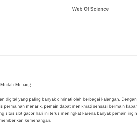
Web Of Science
lot Mudah Menang
ran digital yang paling banyak diminati oleh berbagai kalangan. Dengan
enis permainan menarik, pemain dapat menikmati sensasi bermain kapan
ng situs slot gacor hari ini terus meningkat karena banyak pemain ingin
memberikan kemenangan.