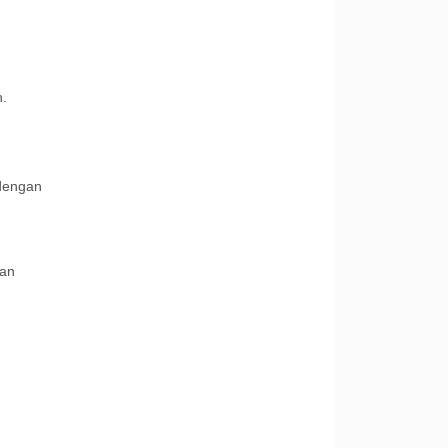
n.
 dengan
man