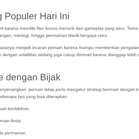
Populer Hari Ini
rit karena memiliki fitur bonus menarik dan gameplay yang seru. Tema
angan, mitologi, hingga permainan klasik bergaya retro.
in biasanya menjadi incaran pemain karena mampu memberikan pengala
dengan volatilitas sedang juga cukup diminati karena dianggap lebih s
e dengan Bijak
nyenangkan, pemain tetap perlu mengatur strategi bermain dengan b
berapa tips yang bisa diterapkan:
ain berlebihan.
rmain Anda.
a permainan.