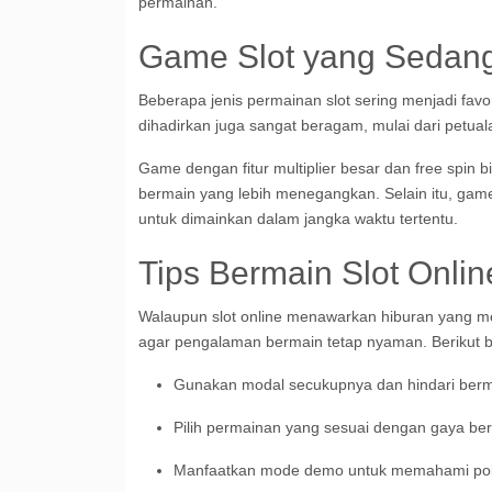
permainan.
Game Slot yang Sedang 
Beberapa jenis permainan slot sering menjadi favo
dihadirkan juga sangat beragam, mulai dari petual
Game dengan fitur multiplier besar dan free sp
bermain yang lebih menegangkan. Selain itu, game 
untuk dimainkan dalam jangka waktu tertentu.
Tips Bermain Slot Onlin
Walaupun slot online menawarkan hiburan yang me
agar pengalaman bermain tetap nyaman. Berikut be
Gunakan modal secukupnya dan hindari berm
Pilih permainan yang sesuai dengan gaya be
Manfaatkan mode demo untuk memahami pol