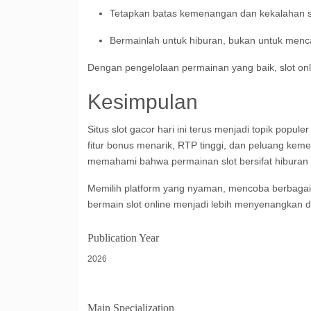
Tetapkan batas kemenangan dan kekalahan 
Bermainlah untuk hiburan, bukan untuk menc
Dengan pengelolaan permainan yang baik, slot onl
Kesimpulan
Situs slot gacor hari ini terus menjadi topik pop
fitur bonus menarik, RTP tinggi, dan peluang keme
memahami bahwa permainan slot bersifat hiburan da
Memilih platform yang nyaman, mencoba berbagai
bermain slot online menjadi lebih menyenangkan 
Publication Year
2026
Main Specialization