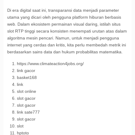
Di era digital saat ini, transparansi data menjadi parameter
utama yang dicari oleh pengguna platform hiburan berbasis
web. Dalam ekosistem permainan visual daring, istilah situs
slot RTP tinggi secara konsisten menempati urutan atas dalam
algoritma mesin pencari. Namun, untuk menjadi pengguna
internet yang cerdas dan kritis, kita perlu membedah metrik ini
berdasarkan sains data dan hukum probabilitas matematika.
https://www.climateaction4jobs.org/
link gacor
basket168
link
slot online
slot gacor
slot gacor
link sate777
slot gacor
slot
hptoto