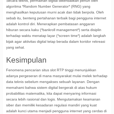
Secara teknis, permainan digital dikendalikan penuh oleh
algoritma *Random Number Generator* (RNG) yang
menghasilkan keputusan murni acak dan tidak berpola. Oleh
sebab itu, benteng pertahanan terbaik bagi pengguna internet
adalah kontrol diri. Menerapkan pembatasan anggaran
hiburan secara kaku (*bankroll management*) serta disiplin
terhadap waktu menatap layar (*screen time*) adalah langkah
bijak agar aktivitas digital tetap berada dalam koridor rekreasi
yang sehat.
Kesimpulan
Fenomena pencarian situs slot RTP tinggi menunjukkan
adanya pergeseran di mana masyarakat mulai melek terhadap
data teknis sebelum mengakses sebuah layanan. Dengan
memahami bahwa sistem digital bergerak di atas hukum
probabilitas matematika, kita dapat menyaring informasi
secara lebih rasional dan logis. Mengutamakan keamanan
siber dan memiliki kesadaran regulasi mandiri yang kuat
adalah kunci utama menjadi pengguna internet yang cerdas di