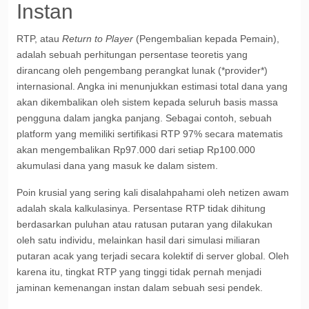
Instan
RTP, atau
Return to Player
(Pengembalian kepada Pemain),
adalah sebuah perhitungan persentase teoretis yang
dirancang oleh pengembang perangkat lunak (*provider*)
internasional. Angka ini menunjukkan estimasi total dana yang
akan dikembalikan oleh sistem kepada seluruh basis massa
pengguna dalam jangka panjang. Sebagai contoh, sebuah
platform yang memiliki sertifikasi RTP 97% secara matematis
akan mengembalikan Rp97.000 dari setiap Rp100.000
akumulasi dana yang masuk ke dalam sistem.
Poin krusial yang sering kali disalahpahami oleh netizen awam
adalah skala kalkulasinya. Persentase RTP tidak dihitung
berdasarkan puluhan atau ratusan putaran yang dilakukan
oleh satu individu, melainkan hasil dari simulasi miliaran
putaran acak yang terjadi secara kolektif di server global. Oleh
karena itu, tingkat RTP yang tinggi tidak pernah menjadi
jaminan kemenangan instan dalam sebuah sesi pendek.