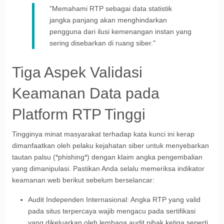
"Memahami RTP sebagai data statistik
jangka panjang akan menghindarkan
pengguna dari ilusi kemenangan instan yang
sering disebarkan di ruang siber."
Tiga Aspek Validasi
Keamanan Data pada
Platform RTP Tinggi
Tingginya minat masyarakat terhadap kata kunci ini kerap
dimanfaatkan oleh pelaku kejahatan siber untuk menyebarkan
tautan palsu (*phishing*) dengan klaim angka pengembalian
yang dimanipulasi. Pastikan Anda selalu memeriksa indikator
keamanan web berikut sebelum berselancar:
Audit Independen Internasional: Angka RTP yang valid
pada situs terpercaya wajib mengacu pada sertifikasi
yang dikeluarkan oleh lembaga audit pihak ketiga seperti