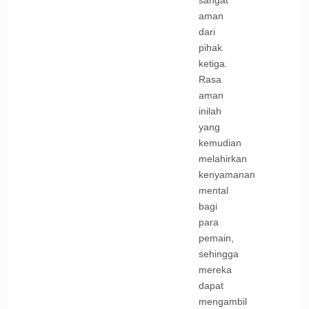
sangat
aman
dari
pihak
ketiga.
Rasa
aman
inilah
yang
kemudian
melahirkan
kenyamanan
mental
bagi
para
pemain,
sehingga
mereka
dapat
mengambil