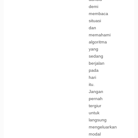
demi
membaca
situasi
dan
memahami
algoritma
yang
sedang
berjalan
pada
hari
itu.
Jangan
pernah
tergiur
untuk
langsung
mengeluarkan
modal