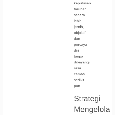
keputusan
taruhan
secara
lebih
jernih,
objektif,
dan
percaya
diri
tanpa
dibayangi
rasa
cemas
sedikit
pun.
Strategi
Mengelola