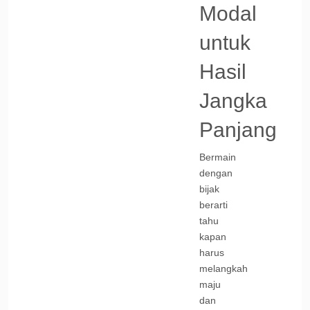
Modal
untuk
Hasil
Jangka
Panjang
Bermain
dengan
bijak
berarti
tahu
kapan
harus
melangkah
maju
dan