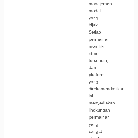
manajemen
modal
yang
bijak.
Setiap
permainan
memiliki
ritme
tersendiri,
dan
platform
yang
direkomendasikan
ini
menyediakan
lingkungan
permainan
yang
sangat