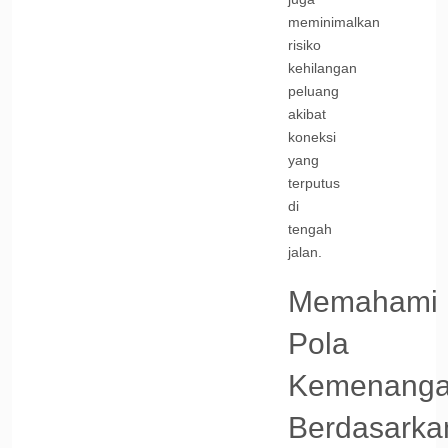
meminimalkan
risiko
kehilangan
peluang
akibat
koneksi
yang
terputus
di
tengah
jalan.
Memahami
Pola
Kemenang
Berdasarka