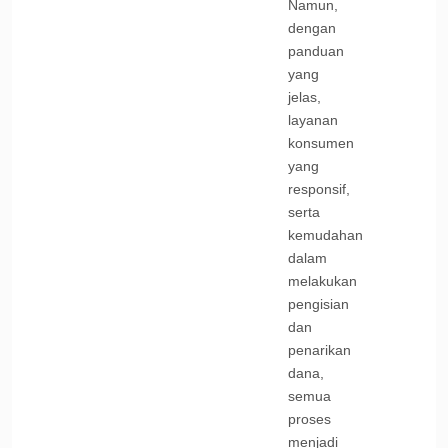
Namun,
dengan
panduan
yang
jelas,
layanan
konsumen
yang
responsif,
serta
kemudahan
dalam
melakukan
pengisian
dan
penarikan
dana,
semua
proses
menjadi