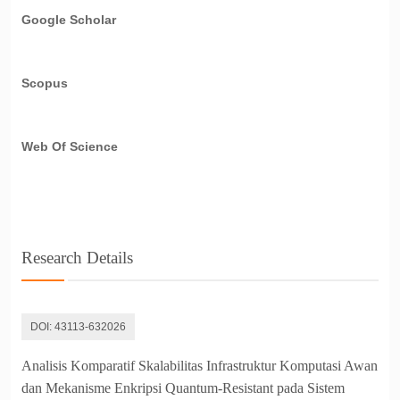
Google Scholar
Scopus
Web Of Science
Research Details
DOI:
43113-632026
Analisis Komparatif Skalabilitas Infrastruktur Komputasi Awan
dan Mekanisme Enkripsi Quantum-Resistant pada Sistem