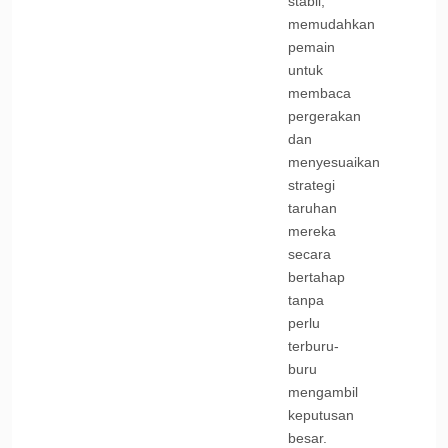
stabil,
memudahkan
pemain
untuk
membaca
pergerakan
dan
menyesuaikan
strategi
taruhan
mereka
secara
bertahap
tanpa
perlu
terburu-
buru
mengambil
keputusan
besar.