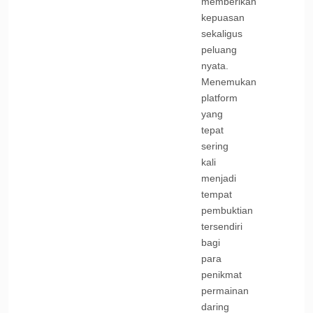
memberikan
kepuasan
sekaligus
peluang
nyata.
Menemukan
platform
yang
tepat
sering
kali
menjadi
tempat
pembuktian
tersendiri
bagi
para
penikmat
permainan
daring