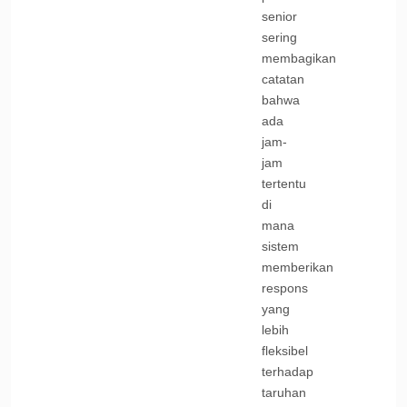
senior
sering
membagikan
catatan
bahwa
ada
jam-
jam
tertentu
di
mana
sistem
memberikan
respons
yang
lebih
fleksibel
terhadap
taruhan