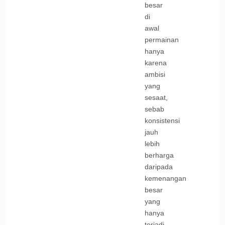
besar
di
awal
permainan
hanya
karena
ambisi
yang
sesaat,
sebab
konsistensi
jauh
lebih
berharga
daripada
kemenangan
besar
yang
hanya
terjadi