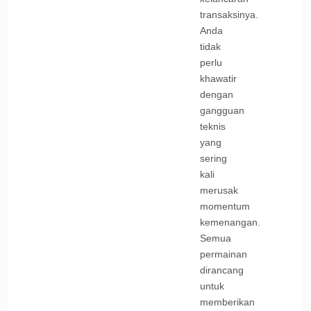
transaksinya.
Anda
tidak
perlu
khawatir
dengan
gangguan
teknis
yang
sering
kali
merusak
momentum
kemenangan.
Semua
permainan
dirancang
untuk
memberikan