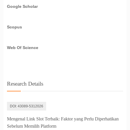
Google Scholar
Scopus
Web Of Science
Research Details
DOI:
43089-5312026
Mengenal Link Slot Terbaik: Faktor yang Perlu Diperhatikan
Sebelum Memilih Platform