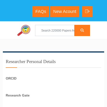
FAQs
New Acount
Researcher Personal Details
ORCID
Research Gate