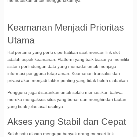
memutuskan untuk menggunakannya.
Keamanan Menjadi Prioritas
Utama
Hal pertama yang perlu diperhatikan saat mencari link slot
adalah aspek keamanan. Platform yang baik biasanya memiliki
sistem perlindungan data yang memadai untuk menjaga
informasi pengguna tetap aman. Keamanan transaksi dan
privasi akun menjadi faktor penting yang tidak boleh diabaikan.
Pengguna juga disarankan untuk selalu memastikan bahwa
mereka mengakses situs yang benar dan menghindari tautan
yang tidak jelas asal-usulnya.
Akses yang Stabil dan Cepat
Salah satu alasan mengapa banyak orang mencari link