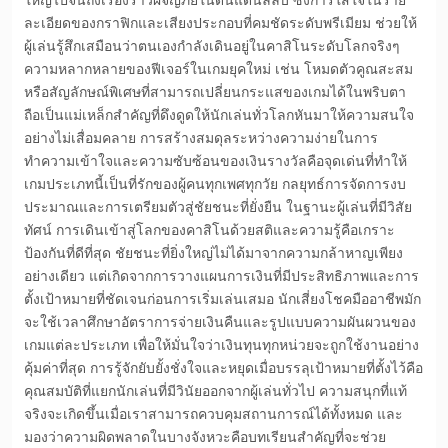
ใหญ่ไปจนถึงเรื่องราวผจญภัยในดินแดนลี้ลับ ซึ่งการใส่ใจในราย
ละเอียดของกราฟิกและเสียงประกอบที่คมชัดระดับพรีเมียม ช่วยให้
ผู้เล่นรู้สึกเสมือนว่าตนเองกำลังเดินอยู่ในคาสิโนระดับโลกจริงๆ
ความหลากหลายของฟีเจอร์ในเกมยุคใหม่ เช่น โหมดตัวคูณสะสม
หรือสัญลักษณ์พิเศษที่สามารถเปลี่ยนกระแสของเกมได้ในพริบตา
ถือเป็นแม่เหล็กสำคัญที่ดึงดูดให้นักเล่นทั่วโลกหันมาให้ความสนใจ
อย่างไม่เสื่อมคลาย การสร้างสมดุลระหว่างความง่ายในการ
ทำความเข้าใจและความซับซ้อนของเงินรางวัลคือจุดเด่นที่ทำให้
เกมประเภทนี้เป็นที่รักของผู้คนทุกเพศทุกวัย กลยุทธ์การจัดการงบ
ประมาณและการเตรียมตัวสู่ชัยชนะที่ยั่งยืน ในฐานะผู้เล่นที่มีวิสัย
ทัศน์ การเดินเข้าสู่โลกของคาสิโนด้วยสติและความรู้คือเกราะ
ป้องกันที่ดีที่สุด ชัยชนะที่ยิ่งใหญ่ไม่ได้มาจากความกล้าหาญเพียง
อย่างเดียว แต่เกิดจากการวางแผนการเงินที่มีประสิทธิภาพและการ
ตั้งเป้าหมายที่ชัดเจนก่อนการเริ่มเล่นเสมอ นักเสี่ยงโชคมืออาชีพมัก
จะใช้เวลาศึกษาอัตราการจ่ายเงินคืนและรูปแบบความผันผวนของ
เกมแต่ละประเภท เพื่อให้มั่นใจว่าเงินทุนทุกหน่วยจะถูกใช้งานอย่าง
คุ้มค่าที่สุด การรู้จักยับยั้งชั่งใจและหยุดเมื่อบรรลุเป้าหมายที่ตั้งไว้คือ
คุณสมบัติที่แยกนักเล่นที่มีวินัยออกจากผู้เล่นทั่วไป ความสนุกที่แท้
จริงจะเกิดขึ้นเมื่อเราสามารถควบคุมสถานการณ์ได้ทั้งหมด และ
มองว่าความผิดพลาดในบางจังหวะคือบทเรียนสำคัญที่จะช่วย