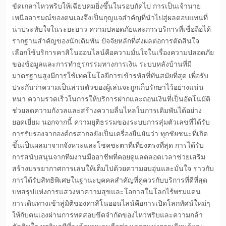
ขัดเกลาไหวพริบให้เฉียบคมยิ่งขึ้นในรอบถัดไป การเป็นเจ้านาย
เหนืออารมณ์ของตนเองจึงเป็นกุญแจสำคัญที่นำไปสู่ผลตอบแทนที่
น่าประทับใจในระยะยาว ความปลอดภัยและการบริการที่เชื่อถือได้
รากฐานสำคัญของนักเดิมพัน ปัจจัยหลักที่ส่งผลต่อการตัดสินใจ
เลือกใช้บริการคาสิโนออนไลน์คือความมั่นใจในเรื่องความปลอดภัย
ของข้อมูลและการทำธุรกรรมทางการเงิน ระบบหลังบ้านที่มี
มาตรฐานสูงมีการใช้เทคโนโลยีการเข้ารหัสที่ทันสมัยที่สุด เพื่อรับ
ประกันว่าความเป็นส่วนตัวของผู้เล่นจะถูกเก็บรักษาไว้อย่างแน่น
หนา ความรวดเร็วในการให้บริการฝากและถอนเงินที่เป็นอัตโนมัติ
ช่วยลดความกังวลและสร้างความลื่นไหลในการเดิมพันได้อย่าง
ยอดเยี่ยม นอกจากนี้ ความยุติธรรมของระบบการสุ่มตัวเลขที่ได้รับ
การรับรองจากองค์กรสากลยังเป็นเครื่องยืนยันว่า ทุกชัยชนะที่เกิด
ขึ้นเป็นผลมาจากจังหวะและโชคชะตาที่เที่ยงตรงที่สุด การได้รับ
การสนับสนุนจากทีมงานมืออาชีพที่คอยดูแลตลอดเวลาช่วยเสริม
สร้างบรรยากาศการเล่นให้เต็มไปด้วยความอบอุ่นและมั่นใจ ราวกับ
การได้รับสิทธิพิเศษในฐานะบุคคลสำคัญที่คู่ควรกับบริการที่ดีที่สุด
บทสรุปแห่งการแสวงหาความสุขและโอกาสในโลกไร้พรมแดน
การเดินทางเข้าสู่มิติของคาสิโนออนไลน์คือการเปิดโลกทัศน์ใหม่ๆ
ให้กับตนเองผ่านการทดสอบขีดจำกัดของไหวพริบและความกล้า