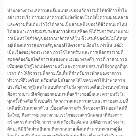
ท่ามกลางกระแสความเปลี่ยนแปลงของนวัตกรรมดิจิทัลที่ก้าวล้ำไป
อย่างรวดเร็ว การมองหาความบันเทิงที่ตอบโจทย์ทั้งความผ่อนคลาย
และความตื่นเต้นเร้าใจได้กลายเป็นส่วนหนึ่งของวิถีชีวิตคนยุคใหม่
โดยเฉพาะการสัมผัสประสบการณ์เกม
สล็อต
ที่ได้รับการขนานนาม
ว่าเป็นหัวใจสำคัญของอาณาจักรคาสิโน ซึ่งเสน่ห์ของมันไม่ได้หยุด
อยู่เพียงแค่การสุ่มภาพสัญลักษณ์ให้ตรงตามเงื่อนไขเท่านั้น แต่ยัง
เป็นเรื่องของจังหวะเวลา การใช้ไหวพริบ และการเลือกสรรเกมที่
สอดคล้องกับสไตล์การเล่นของตนเองอย่างลงตัว การที่เราสามารถ
เชื่อมต่อเข้าสู่โลกแห่งความหวังและความสนุกสนานได้จากทุกที่ทุก
เวลา ทำให้กิจกรรมนี้กลายเป็นพื้นที่สำหรับการพักสมองจากการ
ทำงานที่ตึงเครียด พร้อมกับเปิดโอกาสให้โชคชะตาได้นำพาความ
ประทับใจมาสู่ผู้เล่นในแบบที่คาดไม่ถึง ทุกการเคลื่อนไหวบนหน้าจอ
คือความประณีตที่ถูกออกแบบมาเพื่อสร้างรอยยิ้มและความหวังใน
ทุกครั้งที่วงล้อเริ่มขยับตัว วิศวกรรมแห่งความสุขและการออกแบบที่
เหนือชั้นในเกมคาสิโน เบื้องหลังความสำเร็จของคาสิโนออนไลน์ที่
ยิ่งใหญ่ คือการทุ่มเทแรงกายแรงใจของเหล่านักพัฒนาที่ต้องการ
สร้างสรรค์เกมให้มากกว่าแค่เครื่องมือเดิมพัน แต่คือการสร้างงาน
ศิลปะที่มีชีวิตผ่านธีมเกมที่หลากหลาย ตั้งแต่ตำนานมหาเทพผู้ยิ่ง