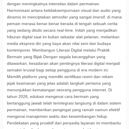
dengan meningkatnya intensitas dalam permainan.
Harmonisasi antara ketidaksempurnaan visual dan audio yang
dinamis ini menciptakan atmosfer yang sangat imersif, di mana
pemain merasa benar-benar berada di tengah sebuah cerita
yang sedang ditulis secara real-time. Inilah yang menjadikan
hiburan digital saat ini bukan sekadar alat pelarian, melainkan
media ekspresi diri yang kaya akan nilai seni dan budaya
kontemporer. Membangun Literasi Digital melalui Praktik
Bermain yang Bijak Dengan segala kecanggihan yang
ditawarkan, kesadaran akan pentingnya literasi digital menjadi
semakin krusial bagi setiap pengguna di era modern ini.
Memilih platform yang memiliki sertifikasi resmi dan rekam
jejak keamanan yang jelas adalah langkah pertama yang
menunjukkan kematangan seorang pengguna internet. Di
tahun 2026, edukasi mengenai cara bermain yang
bertanggung jawab telah terintegrasi langsung di dalam sistem
permainan, memberikan pengingat yang ramah namun efektif
mengenai manajemen waktu dan keseimbangan hidup.
Pendekatan yang proaktif dari penyedia layanan ini membantu