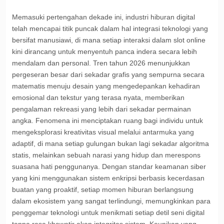
Memasuki pertengahan dekade ini, industri hiburan digital
telah mencapai titik puncak dalam hal integrasi teknologi yang
bersifat manusiawi, di mana setiap interaksi dalam
slot online
kini dirancang untuk menyentuh panca indera secara lebih
mendalam dan personal. Tren tahun 2026 menunjukkan
pergeseran besar dari sekadar grafis yang sempurna secara
matematis menuju desain yang mengedepankan kehadiran
emosional dan tekstur yang terasa nyata, memberikan
pengalaman rekreasi yang lebih dari sekadar permainan
angka. Fenomena ini menciptakan ruang bagi individu untuk
mengeksplorasi kreativitas visual melalui antarmuka yang
adaptif, di mana setiap gulungan bukan lagi sekadar algoritma
statis, melainkan sebuah narasi yang hidup dan merespons
suasana hati penggunanya. Dengan standar keamanan siber
yang kini menggunakan sistem enkripsi berbasis kecerdasan
buatan yang proaktif, setiap momen hiburan berlangsung
dalam ekosistem yang sangat terlindungi, memungkinkan para
penggemar teknologi untuk menikmati setiap detil seni digital