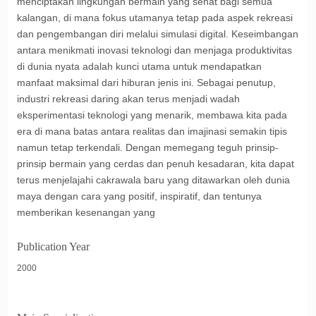
menciptakan lingkungan bermain yang sehat bagi semua
kalangan, di mana fokus utamanya tetap pada aspek rekreasi
dan pengembangan diri melalui simulasi digital. Keseimbangan
antara menikmati inovasi teknologi dan menjaga produktivitas
di dunia nyata adalah kunci utama untuk mendapatkan
manfaat maksimal dari hiburan jenis ini. Sebagai penutup,
industri rekreasi daring akan terus menjadi wadah
eksperimentasi teknologi yang menarik, membawa kita pada
era di mana batas antara realitas dan imajinasi semakin tipis
namun tetap terkendali. Dengan memegang teguh prinsip-
prinsip bermain yang cerdas dan penuh kesadaran, kita dapat
terus menjelajahi cakrawala baru yang ditawarkan oleh dunia
maya dengan cara yang positif, inspiratif, dan tentunya
memberikan kesenangan yang
Publication Year
2000