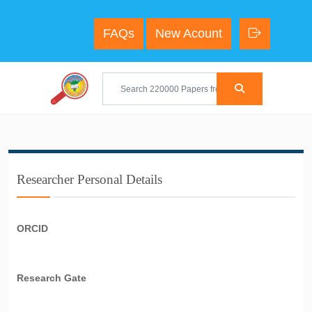
FAQs
New Acount
Researcher Personal Details
ORCID
Research Gate