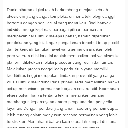
Dunia hiburan digital telah berkembang menjadi sebuah
ekosistem yang sangat kompleks, di mana teknologi canggih
bertemu dengan seni visual yang memukau. Bagi banyak
individu, mengeksplorasi berbagai pilihan permainan
merupakan cara untuk melepas penat, namun diperlukan
pendekatan yang bijak agar pengalaman tersebut tetap positif
dan terkendali. Langkah awal yang sering disarankan oleh
para veteran di bidang ini adalah memastikan bahwa akses ke
platform dilakukan melalui prosedur yang resmi dan aman.
Melakukan proses
tvtogel login
pada situs yang memiliki
kredibilitas tinggi merupakan tindakan preventif yang sangat
krusial untuk melindungi data pribadi serta memastikan bahwa
setiap mekanisme permainan berjalan secara adil. Keamanan
akses bukan hanya tentang teknis, melainkan tentang
membangun kepercayaan antara pengguna dan penyedia
layanan. Dengan pondasi yang aman, seorang pemain dapat
lebih tenang dalam menyusun rencana permainan yang lebih
terstruktur. Memahami bahwa kasino adalah tempat di mana