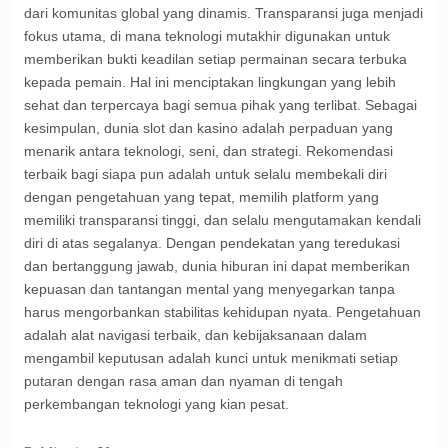
dari komunitas global yang dinamis. Transparansi juga menjadi
fokus utama, di mana teknologi mutakhir digunakan untuk
memberikan bukti keadilan setiap permainan secara terbuka
kepada pemain. Hal ini menciptakan lingkungan yang lebih
sehat dan terpercaya bagi semua pihak yang terlibat. Sebagai
kesimpulan, dunia slot dan kasino adalah perpaduan yang
menarik antara teknologi, seni, dan strategi. Rekomendasi
terbaik bagi siapa pun adalah untuk selalu membekali diri
dengan pengetahuan yang tepat, memilih platform yang
memiliki transparansi tinggi, dan selalu mengutamakan kendali
diri di atas segalanya. Dengan pendekatan yang teredukasi
dan bertanggung jawab, dunia hiburan ini dapat memberikan
kepuasan dan tantangan mental yang menyegarkan tanpa
harus mengorbankan stabilitas kehidupan nyata. Pengetahuan
adalah alat navigasi terbaik, dan kebijaksanaan dalam
mengambil keputusan adalah kunci untuk menikmati setiap
putaran dengan rasa aman dan nyaman di tengah
perkembangan teknologi yang kian pesat.