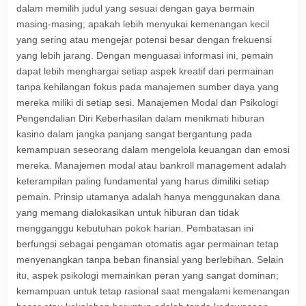
dalam memilih judul yang sesuai dengan gaya bermain
masing-masing; apakah lebih menyukai kemenangan kecil
yang sering atau mengejar potensi besar dengan frekuensi
yang lebih jarang. Dengan menguasai informasi ini, pemain
dapat lebih menghargai setiap aspek kreatif dari permainan
tanpa kehilangan fokus pada manajemen sumber daya yang
mereka miliki di setiap sesi. Manajemen Modal dan Psikologi
Pengendalian Diri Keberhasilan dalam menikmati hiburan
kasino dalam jangka panjang sangat bergantung pada
kemampuan seseorang dalam mengelola keuangan dan emosi
mereka. Manajemen modal atau bankroll management adalah
keterampilan paling fundamental yang harus dimiliki setiap
pemain. Prinsip utamanya adalah hanya menggunakan dana
yang memang dialokasikan untuk hiburan dan tidak
mengganggu kebutuhan pokok harian. Pembatasan ini
berfungsi sebagai pengaman otomatis agar permainan tetap
menyenangkan tanpa beban finansial yang berlebihan. Selain
itu, aspek psikologi memainkan peran yang sangat dominan;
kemampuan untuk tetap rasional saat mengalami kemenangan