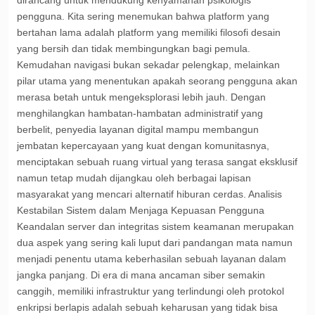
dirancang untuk mendukung kenyamanan psikologis
pengguna. Kita sering menemukan bahwa platform yang
bertahan lama adalah platform yang memiliki filosofi desain
yang bersih dan tidak membingungkan bagi pemula.
Kemudahan navigasi bukan sekadar pelengkap, melainkan
pilar utama yang menentukan apakah seorang pengguna akan
merasa betah untuk mengeksplorasi lebih jauh. Dengan
menghilangkan hambatan-hambatan administratif yang
berbelit, penyedia layanan digital mampu membangun
jembatan kepercayaan yang kuat dengan komunitasnya,
menciptakan sebuah ruang virtual yang terasa sangat eksklusif
namun tetap mudah dijangkau oleh berbagai lapisan
masyarakat yang mencari alternatif hiburan cerdas. Analisis
Kestabilan Sistem dalam Menjaga Kepuasan Pengguna
Keandalan server dan integritas sistem keamanan merupakan
dua aspek yang sering kali luput dari pandangan mata namun
menjadi penentu utama keberhasilan sebuah layanan dalam
jangka panjang. Di era di mana ancaman siber semakin
canggih, memiliki infrastruktur yang terlindungi oleh protokol
enkripsi berlapis adalah sebuah keharusan yang tidak bisa