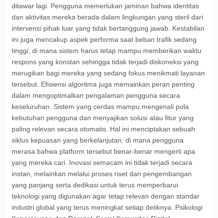
ditawar lagi. Pengguna memerlukan jaminan bahwa identitas
dan aktivitas mereka berada dalam lingkungan yang steril dari
intervensi pihak luar yang tidak bertanggung jawab. Kestabilan
ini juga mencakup aspek performa saat beban trafik sedang
tinggi, di mana sistem harus tetap mampu memberikan waktu
respons yang konstan sehingga tidak terjadi diskoneksi yang
merugikan bagi mereka yang sedang fokus menikmati layanan
tersebut. Efisiensi algoritma juga memainkan peran penting
dalam mengoptimalkan pengalaman pengguna secara
keseluruhan. Sistem yang cerdas mampu mengenali pola
kebutuhan pengguna dan menyajikan solusi atau fitur yang
paling relevan secara otomatis. Hal ini menciptakan sebuah
siklus kepuasan yang berkelanjutan, di mana pengguna
merasa bahwa platform tersebut benar-benar mengerti apa
yang mereka cari. Inovasi semacam ini tidak terjadi secara
instan, melainkan melalui proses riset dan pengembangan
yang panjang serta dedikasi untuk terus memperbarui
teknologi yang digunakan agar tetap relevan dengan standar
industri global yang terus meningkat setiap detiknya. Psikologi