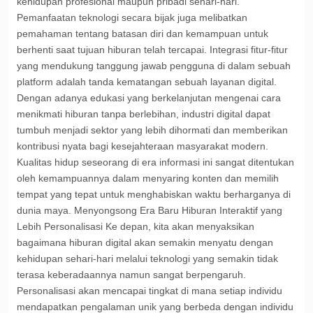
kehidupan profesional maupun pribadi sehari-hari.
Pemanfaatan teknologi secara bijak juga melibatkan
pemahaman tentang batasan diri dan kemampuan untuk
berhenti saat tujuan hiburan telah tercapai. Integrasi fitur-fitur
yang mendukung tanggung jawab pengguna di dalam sebuah
platform adalah tanda kematangan sebuah layanan digital.
Dengan adanya edukasi yang berkelanjutan mengenai cara
menikmati hiburan tanpa berlebihan, industri digital dapat
tumbuh menjadi sektor yang lebih dihormati dan memberikan
kontribusi nyata bagi kesejahteraan masyarakat modern.
Kualitas hidup seseorang di era informasi ini sangat ditentukan
oleh kemampuannya dalam menyaring konten dan memilih
tempat yang tepat untuk menghabiskan waktu berharganya di
dunia maya. Menyongsong Era Baru Hiburan Interaktif yang
Lebih Personalisasi Ke depan, kita akan menyaksikan
bagaimana hiburan digital akan semakin menyatu dengan
kehidupan sehari-hari melalui teknologi yang semakin tidak
terasa keberadaannya namun sangat berpengaruh.
Personalisasi akan mencapai tingkat di mana setiap individu
mendapatkan pengalaman unik yang berbeda dengan individu