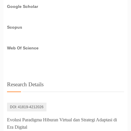
Google Scholar
Scopus
Web Of Science
Research Details
DOI:
41819-4212026
Evolusi Paradigma Hiburan Virtual dan Strategi Adaptasi di
Era Digital