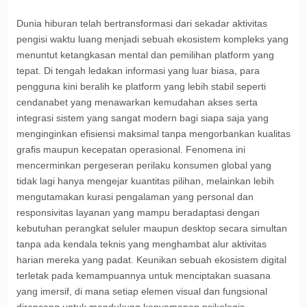
Dunia hiburan telah bertransformasi dari sekadar aktivitas
pengisi waktu luang menjadi sebuah ekosistem kompleks yang
menuntut ketangkasan mental dan pemilihan platform yang
tepat. Di tengah ledakan informasi yang luar biasa, para
pengguna kini beralih ke platform yang lebih stabil seperti
cendanabet
yang menawarkan kemudahan akses serta
integrasi sistem yang sangat modern bagi siapa saja yang
menginginkan efisiensi maksimal tanpa mengorbankan kualitas
grafis maupun kecepatan operasional. Fenomena ini
mencerminkan pergeseran perilaku konsumen global yang
tidak lagi hanya mengejar kuantitas pilihan, melainkan lebih
mengutamakan kurasi pengalaman yang personal dan
responsivitas layanan yang mampu beradaptasi dengan
kebutuhan perangkat seluler maupun desktop secara simultan
tanpa ada kendala teknis yang menghambat alur aktivitas
harian mereka yang padat. Keunikan sebuah ekosistem digital
terletak pada kemampuannya untuk menciptakan suasana
yang imersif, di mana setiap elemen visual dan fungsional