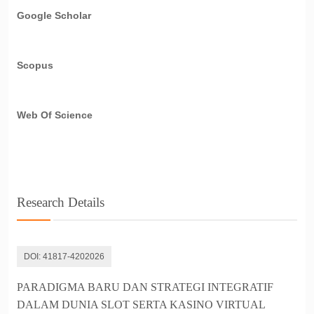
Google Scholar
Scopus
Web Of Science
Research Details
DOI:
41817-4202026
PARADIGMA BARU DAN STRATEGI INTEGRATIF
DALAM DUNIA SLOT SERTA KASINO VIRTUAL