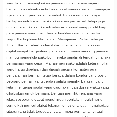
yang kuat, memungkinkan pemain untuk merasa seperti
bagian dari sebuah cerita besar saat mereka sedang mengejar
tujuan dalam permainan tersebut. Inovasi ini tidak hanya
bertujuan untuk memberikan kesenangan visual, tetapi juga
untuk meningkatkan keterlibatan emosional yang positif bagi
para pemain yang menghargai kualitas seni digital tingkat
tinggi. Kedisiplinan Mental dan Manajemen Risiko Sebagai
Kunci Utama Keberhasilan dalam menikmati dunia kasino
digital sangat bergantung pada sejauh mana seorang pemain
mampu mengelola psikologi mereka sendiri di tengah dinamika
permainan yang cepat. Manajemen risiko adalah keterampilan
yang harus dipelajari dan diasah secara konsisten agar
pengalaman bermain tetap berada dalam koridor yang positif.
Seorang pemain yang cerdas selalu memiliki batasan yang
ketat mengenai modal yang digunakan dan durasi waktu yang
dihabiskan untuk bermain. Dengan memiliki rencana yang
jelas, seseorang dapat menghindari perilaku impulsif yang
sering kali muncul akibat tekanan emosional saat menghadapi
situasi yang tidak terduga di dalam meja permainan virtual.