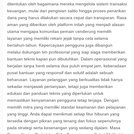
ditentukan oleh bagaimana mereka mengelola sistem transaksi
keuangan, mulai dari pengisian saldo hingga proses penarikan
dana yang harus dilakukan secara cepat dan transparan. Rasa
aman yang diberikan oleh platform inilah yang menjadi alasan
utama mengapa komunitas pemain cenderung memilih
layanan yang memiliki rekam jejak tanpa cela selama
bertahun-tahun. Kepercayaan pengguna juga dibangun
melalui dukungan tim profesional yang siap siaga memberikan
bantuan teknis kapan pun dibutuhkan. Dalam operasional yang
berjalan tanpa henti selama dua puluh empat jam, keberadaan
pusat bantuan yang responsif dan solutif adalah sebuah
keharusan. Layanan pelanggan yang berkualitas tidak hanya
sekadar menjawab pertanyaan, tetapi juga memberikan
edukasi dan panduan teknis yang diperlukan untuk
memastikan kenyamanan pengguna tetap terjaga. Dengan
memilih mitra yang memiliki standar keamanan dan pelayanan
yang tinggi, Anda dapat menikmati setiap fitur hiburan yang
tersedia dengan pikiran yang tenang dan fokus sepenuhnya
pada strategi serta kesenangan yang sedang dijalani. Masa