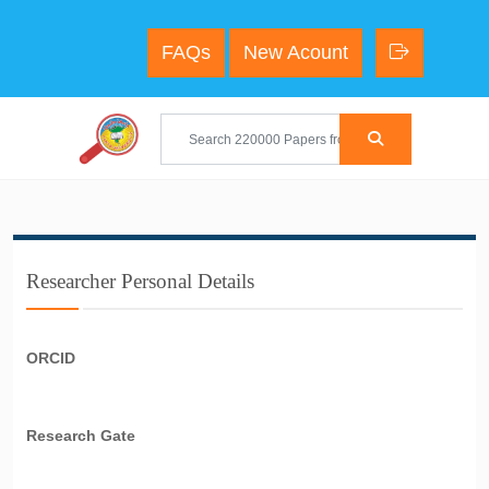
FAQs
New Acount
Researcher Personal Details
ORCID
Research Gate