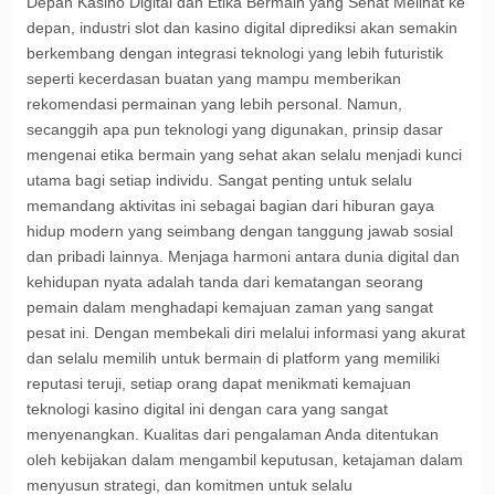
Depan Kasino Digital dan Etika Bermain yang Sehat Melihat ke
depan, industri slot dan kasino digital diprediksi akan semakin
berkembang dengan integrasi teknologi yang lebih futuristik
seperti kecerdasan buatan yang mampu memberikan
rekomendasi permainan yang lebih personal. Namun,
secanggih apa pun teknologi yang digunakan, prinsip dasar
mengenai etika bermain yang sehat akan selalu menjadi kunci
utama bagi setiap individu. Sangat penting untuk selalu
memandang aktivitas ini sebagai bagian dari hiburan gaya
hidup modern yang seimbang dengan tanggung jawab sosial
dan pribadi lainnya. Menjaga harmoni antara dunia digital dan
kehidupan nyata adalah tanda dari kematangan seorang
pemain dalam menghadapi kemajuan zaman yang sangat
pesat ini. Dengan membekali diri melalui informasi yang akurat
dan selalu memilih untuk bermain di platform yang memiliki
reputasi teruji, setiap orang dapat menikmati kemajuan
teknologi kasino digital ini dengan cara yang sangat
menyenangkan. Kualitas dari pengalaman Anda ditentukan
oleh kebijakan dalam mengambil keputusan, ketajaman dalam
menyusun strategi, dan komitmen untuk selalu