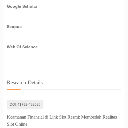
Google Scholar
Scopus
Web Of Science
Research Details
DOI:
41792-492026
Keamanan Finansial di Link Slot Resmi: Membedah Realitas
Slot Online