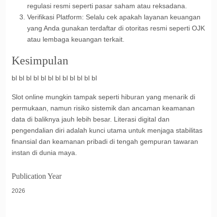
regulasi resmi seperti pasar saham atau reksadana.
Verifikasi Platform: Selalu cek apakah layanan keuangan
yang Anda gunakan terdaftar di otoritas resmi seperti OJK
atau lembaga keuangan terkait.
Kesimpulan
bl
bl
bl
bl
bl
bl
bl
bl
bl
bl
bl
bl
Slot online mungkin tampak seperti hiburan yang menarik di
permukaan, namun risiko sistemik dan ancaman keamanan
data di baliknya jauh lebih besar. Literasi digital dan
pengendalian diri adalah kunci utama untuk menjaga stabilitas
finansial dan keamanan pribadi di tengah gempuran tawaran
instan di dunia maya.
Publication Year
2026