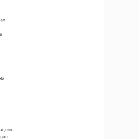
han,
da
ola
i jenis
ngan