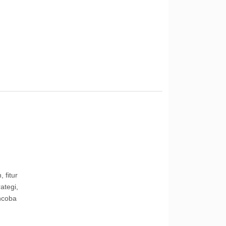
 fitur
ategi,
ncoba