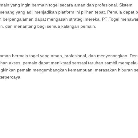
ain yang ingin bermain togel secara aman dan profesional. Sistem
enang yang adil menjadikan platform ini pilihan tepat. Pemula dapat b
n berpengalaman dapat mengasah strategi mereka. PT Togel menawa
, dan menantang bagi semua kalangan pemain.
laman bermain togel yang aman, profesional, dan menyenangkan. De
ahan akses, pemain dapat menikmati sensasi taruhan sambil mempelaj
emungkinkan pemain mengembangkan kemampuan, merasakan hiburan se
terpercaya.