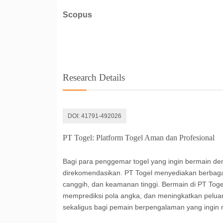
Scopus
Research Details
DOI:
41791-492026
PT Togel: Platform Togel Aman dan Profesional
Bagi para penggemar togel yang ingin bermain 
direkomendasikan. PT Togel menyediakan berbagai
canggih, dan keamanan tinggi. Bermain di PT Tog
memprediksi pola angka, dan meningkatkan pelua
sekaligus bagi pemain berpengalaman yang ing