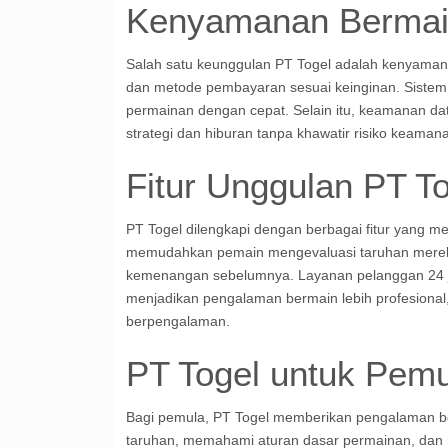
Kenyamanan Bermain
Salah satu keunggulan PT Togel adalah kenyamanan
dan metode pembayaran sesuai keinginan. Sis
permainan dengan cepat. Selain itu, keamanan dat
strategi dan hiburan tanpa khawatir risiko keaman
Fitur Unggulan PT T
PT Togel dilengkapi dengan berbagai fitur yang
memudahkan pemain mengevaluasi taruhan mereka,
kemenangan sebelumnya. Layanan pelanggan 24 ja
menjadikan pengalaman bermain lebih profesional
berpengalaman.
PT Togel untuk Pem
Bagi pemula, PT Togel memberikan pengalaman b
taruhan, memahami aturan dasar permainan, dan 