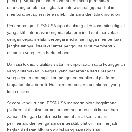
penting. Berbagai elemen tambahan dalam permainan
dirancang untuk meningkatkan interaksi pengguna. Hal ini
membuat setiap sesi terasa lebih dinamis dan tidak monoton.
Perkembangan PPSNUSA juga didukung oleh komunitas digital
yang aktif. Informasi mengenai platform ini dapat menyebar
dengan cepat melalui berbagai media, sehingga memperluas
jangkauannya. Interaksi antar pengguna turut membentuk
dinamika yang terus berkembang.
Dari sisi teknis, stabilitas sistem menjadi salah satu keunggulan
yang diutamakan. Navigasi yang sederhana serta respons
yang cepat memungkinkan pengguna menikmati platform
tanpa kendala berarti. Hal ini memberikan pengalaman yang
lebih efisien.
Secara keseluruhan, PPSNUSA mencerminkan bagaimana
platform slot online terus berkembang mengikuti kebutuhan
zaman. Dengan kombinasi kemudahan akses, variasi
permainan, dan pengalaman interaktif, platform ini menjadi
bagian dari tren hiburan digital yang semakin luas.