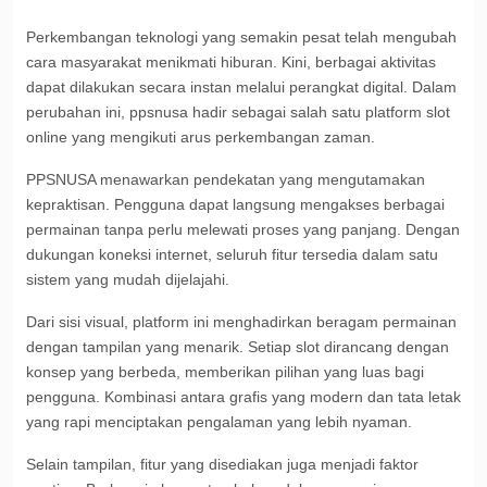
Perkembangan teknologi yang semakin pesat telah mengubah
cara masyarakat menikmati hiburan. Kini, berbagai aktivitas
dapat dilakukan secara instan melalui perangkat digital. Dalam
perubahan ini,
ppsnusa
hadir sebagai salah satu platform slot
online yang mengikuti arus perkembangan zaman.
PPSNUSA menawarkan pendekatan yang mengutamakan
kepraktisan. Pengguna dapat langsung mengakses berbagai
permainan tanpa perlu melewati proses yang panjang. Dengan
dukungan koneksi internet, seluruh fitur tersedia dalam satu
sistem yang mudah dijelajahi.
Dari sisi visual, platform ini menghadirkan beragam permainan
dengan tampilan yang menarik. Setiap slot dirancang dengan
konsep yang berbeda, memberikan pilihan yang luas bagi
pengguna. Kombinasi antara grafis yang modern dan tata letak
yang rapi menciptakan pengalaman yang lebih nyaman.
Selain tampilan, fitur yang disediakan juga menjadi faktor