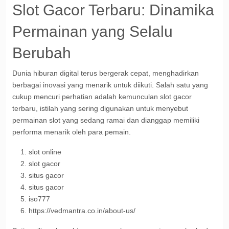
Slot Gacor Terbaru: Dinamika
Permainan yang Selalu
Berubah
Dunia hiburan digital terus bergerak cepat, menghadirkan
berbagai inovasi yang menarik untuk diikuti. Salah satu yang
cukup mencuri perhatian adalah kemunculan slot gacor
terbaru, istilah yang sering digunakan untuk menyebut
permainan slot yang sedang ramai dan dianggap memiliki
performa menarik oleh para pemain.
slot online
slot gacor
situs gacor
situs gacor
iso777
https://vedmantra.co.in/about-us/