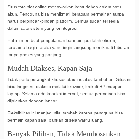
Situs toto slot online menawarkan kemudahan dalam satu
akun. Pengguna bisa menikmati beragam permainan tanpa
harus berpindah-pindah platform. Semua sudah tersedia
dalam satu sistem yang terintegrasi.
Hal ini membuat pengalaman bermain jadi lebih efisien,
terutama bagi mereka yang ingin langsung menikmati hiburan
tanpa proses yang panjang.
Mudah Diakses, Kapan Saja
Tidak perlu perangkat khusus atau instalasi tambahan. Situs ini
bisa langsung diakses melalui browser, baik di HP maupun
laptop. Selama ada koneksi internet, semua permainan bisa
dijalankan dengan lancar.
Fleksibilitas ini menjadi nilai tambah karena pengguna bisa
bermain kapan saja, bahkan di sela waktu luang.
Banyak Pilihan, Tidak Membosankan