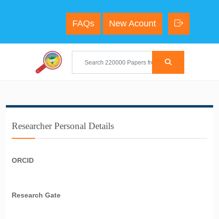
FAQs
New Acount
Researcher Personal Details
ORCID
Research Gate