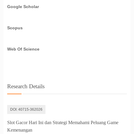
Google Scholar
Scopus
Web Of Science
Research Details
DOI:
40715-362026
Slot Gacor Hari Ini dan Strategi Memahami Peluang Game
Kemenangan