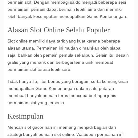
bermain slot. Dengan membagi saldo menjadi beberapa sesi
permainan, pemain dapat bermain lebih lama dan memiliki
lebih banyak kesempatan mendapatkan Game Kemenangan.
Alasan Slot Online Selalu Populer
Slot online memiliki daya tarik yang kuat karena beberapa
alasan utama. Permainan ini mudah dimainkan oleh siapa
saja, bahkan oleh pemain pemula sekalipun. Selain itu, desain
grafis yang menarik dan berbagai tema unik membuat
permainan slot terasa lebih seru.
Tidak hanya itu, fitur bonus yang beragam serta kemungkinan
mendapatkan Game Kemenangan dalam satu putaran
membuat banyak pemain terus mencoba berbagai jenis
permainan slot yang tersedia.
Kesimpulan
Mencari slot gacor hari ini memang menjadi bagian dari
strategi banyak pemain slot online. Walaupun permainan ini