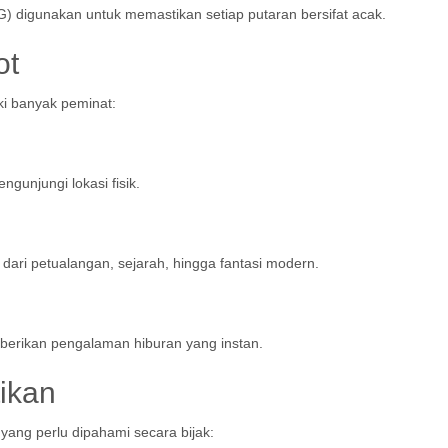
 digunakan untuk memastikan setiap putaran bersifat acak.
ot
ki banyak peminat:
gunjungi lokasi fisik.
dari petualangan, sejarah, hingga fantasi modern.
emberikan pengalaman hiburan yang instan.
ikan
ang perlu dipahami secara bijak: