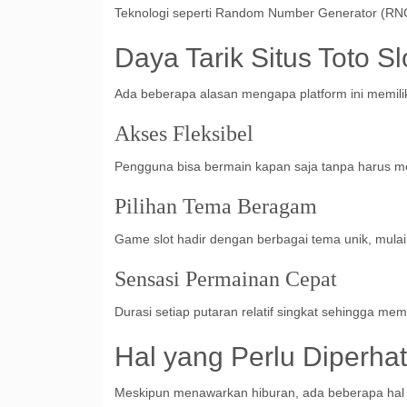
Teknologi seperti Random Number Generator (RNG)
Daya Tarik Situs Toto Sl
Ada beberapa alasan mengapa platform ini memili
Akses Fleksibel
Pengguna bisa bermain kapan saja tanpa harus men
Pilihan Tema Beragam
Game slot hadir dengan berbagai tema unik, mulai 
Sensasi Permainan Cepat
Durasi setiap putaran relatif singkat sehingga m
Hal yang Perlu Diperhat
Meskipun menawarkan hiburan, ada beberapa hal y