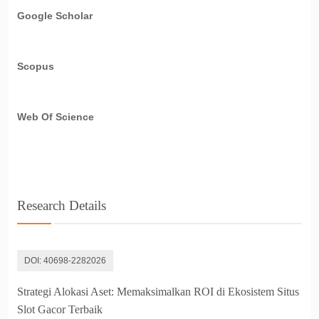
Google Scholar
Scopus
Web Of Science
Research Details
DOI:
40698-2282026
Strategi Alokasi Aset: Memaksimalkan ROI di Ekosistem Situs
Slot Gacor Terbaik