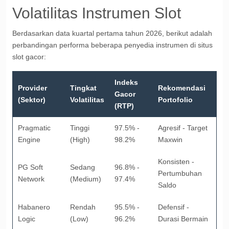
Volatilitas Instrumen Slot
Berdasarkan data kuartal pertama tahun 2026, berikut adalah
perbandingan performa beberapa penyedia instrumen di situs
slot gacor:
Indeks
Provider
Tingkat
Rekomendasi
Gacor
(Sektor)
Volatilitas
Portofolio
(RTP)
Pragmatic
Tinggi
97.5% -
Agresif - Target
Engine
(High)
98.2%
Maxwin
Konsisten -
PG Soft
Sedang
96.8% -
Pertumbuhan
Network
(Medium)
97.4%
Saldo
Habanero
Rendah
95.5% -
Defensif -
Logic
(Low)
96.2%
Durasi Bermain