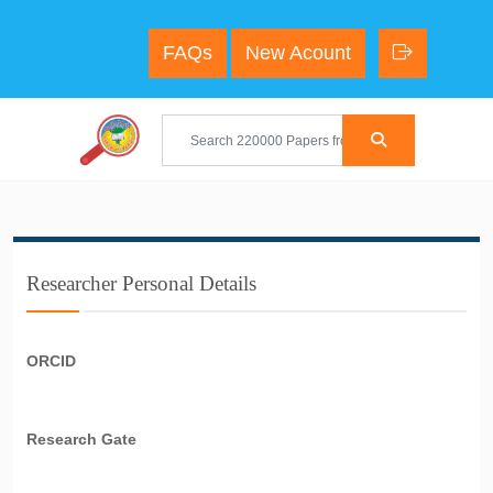
FAQs
New Acount
Researcher Personal Details
ORCID
Research Gate