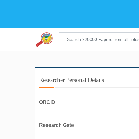
Researcher Personal Details
ORCID
Research Gate