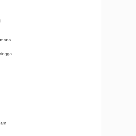
i
e mana
hingga
alam