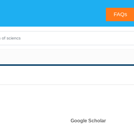
FAQs
Google Scholar