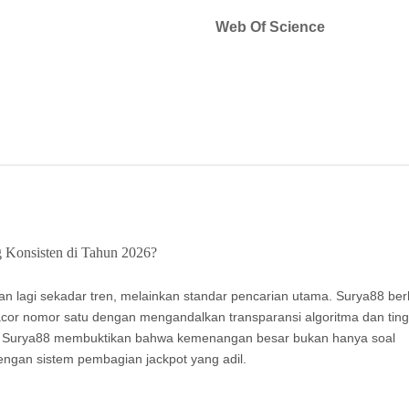
Web Of Science
g Konsisten di Tahun 2026?
kan lagi sekadar tren, melainkan standar pencarian utama. Surya88 ber
acor nomor satu dengan mengandalkan transparansi algoritma dan ting
26, Surya88 membuktikan bahwa kemenangan besar bukan hanya soal
dengan sistem pembagian jackpot yang adil.