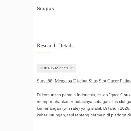
Scopus
Research Details
DOI:
40692-2272026
Surya88: Mengapa Disebut Situs Slot Gacor Palin
Di komunitas pemain Indonesia, istilah "gacor" bu
mempertahankan reputasinya sebagai situs slot g
kemenangan (win rate) yang stabil. Di tahun 20
keberuntungan, tapi tentang bermain di platform 