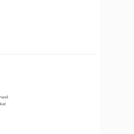
hasil
kat