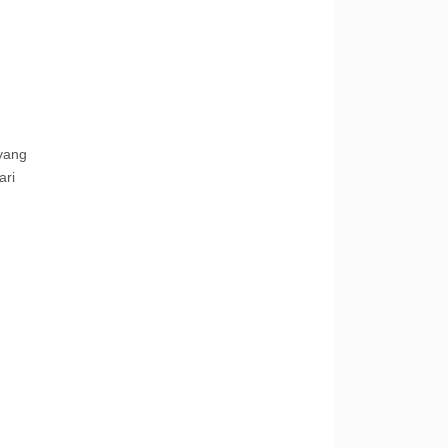
 yang
ari