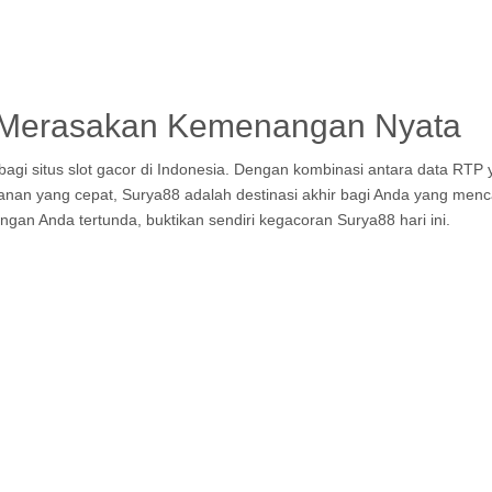
 Merasakan Kemenangan Nyata
bagi situs slot gacor di Indonesia. Dengan kombinasi antara data RTP
anan yang cepat, Surya88 adalah destinasi akhir bagi Anda yang menc
ngan Anda tertunda, buktikan sendiri kegacoran Surya88 hari ini.