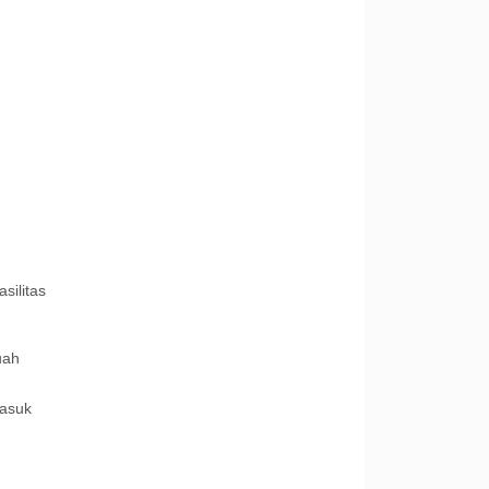
silitas
uah
masuk