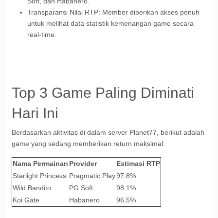
Soft, dan Habanero.
Transparansi Nilai RTP: Member diberikan akses penuh
untuk melihat data statistik kemenangan game secara
real-time.
Top 3 Game Paling Diminati
Hari Ini
Berdasarkan aktivitas di dalam server Planet77, berikut adalah
game yang sedang memberikan return maksimal:
Nama Permainan
Provider
Estimasi RTP
Starlight Princess
Pragmatic Play
97.8%
Wild Bandito
PG Soft
98.1%
Koi Gate
Habanero
96.5%