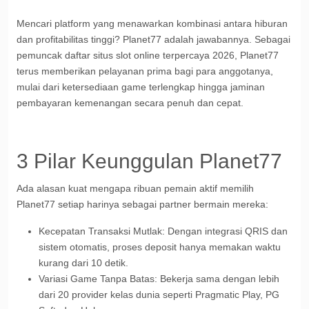
Mencari platform yang menawarkan kombinasi antara hiburan
dan profitabilitas tinggi?
Planet77
adalah jawabannya. Sebagai
pemuncak daftar situs slot online terpercaya 2026, Planet77
terus memberikan pelayanan prima bagi para anggotanya,
mulai dari ketersediaan game terlengkap hingga jaminan
pembayaran kemenangan secara penuh dan cepat.
3 Pilar Keunggulan Planet77
Ada alasan kuat mengapa ribuan pemain aktif memilih
Planet77 setiap harinya sebagai partner bermain mereka:
Kecepatan Transaksi Mutlak: Dengan integrasi QRIS dan
sistem otomatis, proses deposit hanya memakan waktu
kurang dari 10 detik.
Variasi Game Tanpa Batas: Bekerja sama dengan lebih
dari 20 provider kelas dunia seperti Pragmatic Play, PG