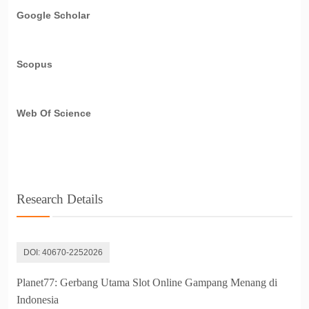
Google Scholar
Scopus
Web Of Science
Research Details
DOI:
40670-2252026
Planet77: Gerbang Utama Slot Online Gampang Menang di
Indonesia