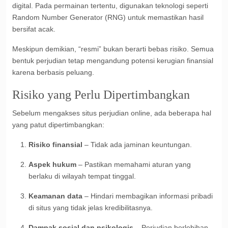
digital. Pada permainan tertentu, digunakan teknologi seperti
Random Number Generator (RNG) untuk memastikan hasil
bersifat acak.
Meskipun demikian, “resmi” bukan berarti bebas risiko. Semua
bentuk perjudian tetap mengandung potensi kerugian finansial
karena berbasis peluang.
Risiko yang Perlu Dipertimbangkan
Sebelum mengakses situs perjudian online, ada beberapa hal
yang patut dipertimbangkan:
Risiko finansial
– Tidak ada jaminan keuntungan.
Aspek hukum
– Pastikan memahami aturan yang
berlaku di wilayah tempat tinggal.
Keamanan data
– Hindari membagikan informasi pribadi
di situs yang tidak jelas kredibilitasnya.
Dampak sosial dan psikologis
– Perjudian berlebihan