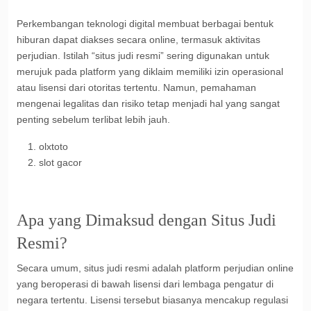
Perkembangan teknologi digital membuat berbagai bentuk
hiburan dapat diakses secara online, termasuk aktivitas
perjudian. Istilah “situs judi resmi” sering digunakan untuk
merujuk pada platform yang diklaim memiliki izin operasional
atau lisensi dari otoritas tertentu. Namun, pemahaman
mengenai legalitas dan risiko tetap menjadi hal yang sangat
penting sebelum terlibat lebih jauh.
olxtoto
slot gacor
Apa yang Dimaksud dengan Situs Judi
Resmi?
Secara umum, situs judi resmi adalah platform perjudian online
yang beroperasi di bawah lisensi dari lembaga pengatur di
negara tertentu. Lisensi tersebut biasanya mencakup regulasi