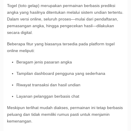
Togel (toto gelap) merupakan permainan berbasis prediksi
angka yang hasilnya ditentukan melalui sistem undian tertentu.
Dalam versi online, seluruh proses—mulai dari pendaftaran,
pemasangan angka, hingga pengecekan hasil—dilakukan
secara digital.
Beberapa fitur yang biasanya tersedia pada platform togel
online meliputi:
Beragam jenis pasaran angka
Tampilan dashboard pengguna yang sederhana
Riwayat transaksi dan hasil undian
Layanan pelanggan berbasis chat
Meskipun terlihat mudah diakses, permainan ini tetap berbasis
peluang dan tidak memiliki rumus pasti untuk menjamin
kemenangan.