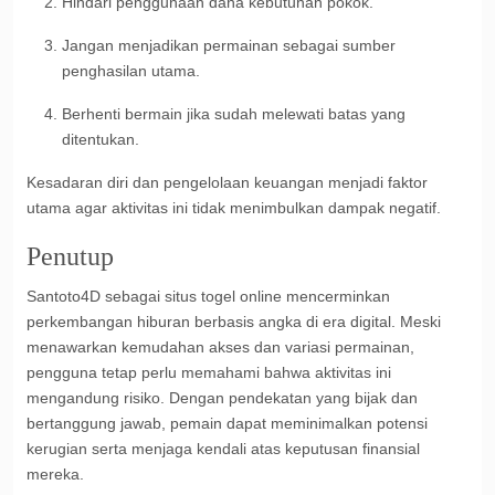
Hindari penggunaan dana kebutuhan pokok.
Jangan menjadikan permainan sebagai sumber
penghasilan utama.
Berhenti bermain jika sudah melewati batas yang
ditentukan.
Kesadaran diri dan pengelolaan keuangan menjadi faktor
utama agar aktivitas ini tidak menimbulkan dampak negatif.
Penutup
Santoto4D sebagai situs togel online mencerminkan
perkembangan hiburan berbasis angka di era digital. Meski
menawarkan kemudahan akses dan variasi permainan,
pengguna tetap perlu memahami bahwa aktivitas ini
mengandung risiko. Dengan pendekatan yang bijak dan
bertanggung jawab, pemain dapat meminimalkan potensi
kerugian serta menjaga kendali atas keputusan finansial
mereka.