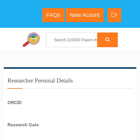
FAQs
New Acount
Researcher Personal Details
ORCID
Research Gate