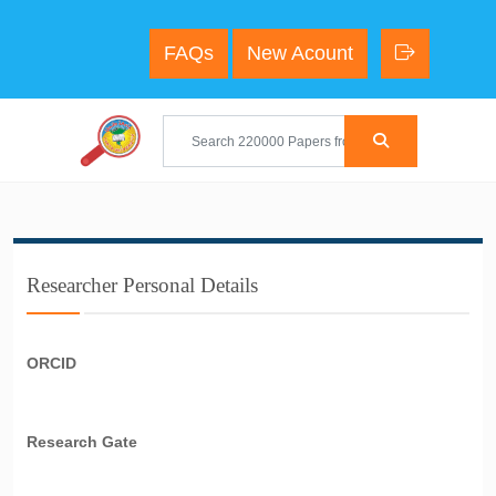
FAQs
New Acount
Researcher Personal Details
ORCID
Research Gate