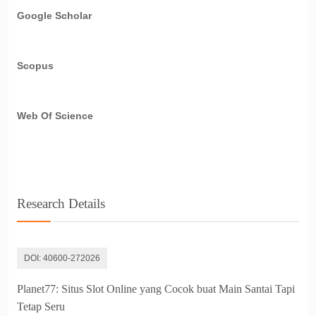
Google Scholar
Scopus
Web Of Science
Research Details
DOI:
40600-272026
Planet77: Situs Slot Online yang Cocok buat Main Santai Tapi
Tetap Seru