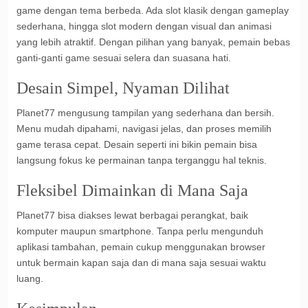
game dengan tema berbeda. Ada slot klasik dengan gameplay
sederhana, hingga slot modern dengan visual dan animasi
yang lebih atraktif. Dengan pilihan yang banyak, pemain bebas
ganti-ganti game sesuai selera dan suasana hati.
Desain Simpel, Nyaman Dilihat
Planet77 mengusung tampilan yang sederhana dan bersih.
Menu mudah dipahami, navigasi jelas, dan proses memilih
game terasa cepat. Desain seperti ini bikin pemain bisa
langsung fokus ke permainan tanpa terganggu hal teknis.
Fleksibel Dimainkan di Mana Saja
Planet77 bisa diakses lewat berbagai perangkat, baik
komputer maupun smartphone. Tanpa perlu mengunduh
aplikasi tambahan, pemain cukup menggunakan browser
untuk bermain kapan saja dan di mana saja sesuai waktu
luang.