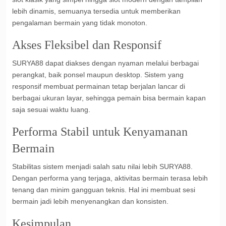
lebih dinamis, semuanya tersedia untuk memberikan
pengalaman bermain yang tidak monoton.
Akses Fleksibel dan Responsif
SURYA88 dapat diakses dengan nyaman melalui berbagai
perangkat, baik ponsel maupun desktop. Sistem yang
responsif membuat permainan tetap berjalan lancar di
berbagai ukuran layar, sehingga pemain bisa bermain kapan
saja sesuai waktu luang.
Performa Stabil untuk Kenyamanan
Bermain
Stabilitas sistem menjadi salah satu nilai lebih SURYA88.
Dengan performa yang terjaga, aktivitas bermain terasa lebih
tenang dan minim gangguan teknis. Hal ini membuat sesi
bermain jadi lebih menyenangkan dan konsisten.
Kesimpulan