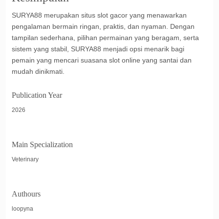
SURYA88 merupakan situs slot gacor yang menawarkan
pengalaman bermain ringan, praktis, dan nyaman. Dengan
tampilan sederhana, pilihan permainan yang beragam, serta
sistem yang stabil, SURYA88 menjadi opsi menarik bagi
pemain yang mencari suasana slot online yang santai dan
mudah dinikmati.
Publication Year
2026
Main Specialization
Veterinary
Authours
loopyna