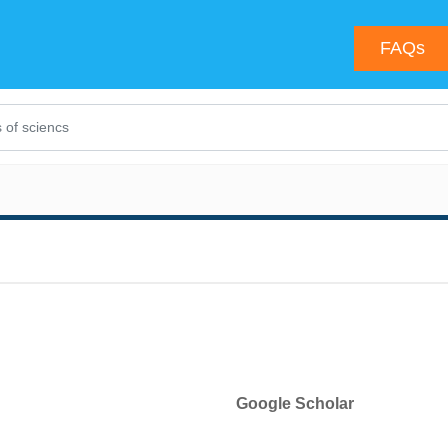
FAQs
Google Scholar