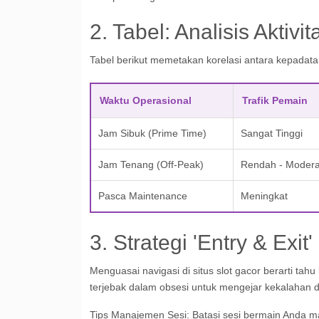
2. Tabel: Analisis Aktiv
Tabel berikut memetakan korelasi antara kepadatan 
Waktu Operasional
Trafik Pemain
Jam Sibuk (Prime Time)
Sangat Tinggi
Jam Tenang (Off-Peak)
Rendah - Modera
Pasca Maintenance
Meningkat
3. Strategi 'Entry & Ex
Menguasai navigasi di situs slot gacor berarti ta
terjebak dalam obsesi untuk mengejar kekalahan d
Tips Manajemen Sesi: Batasi sesi bermain Anda ma