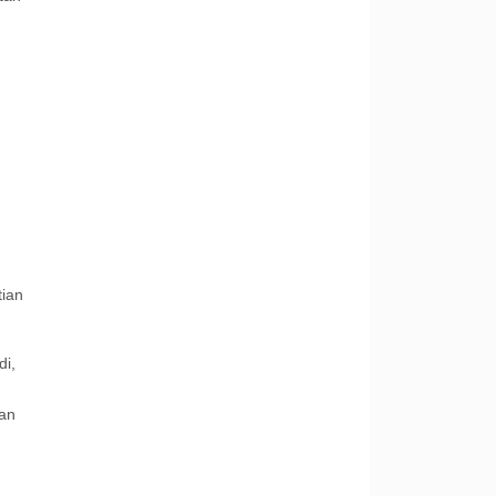
tian
di,
gan