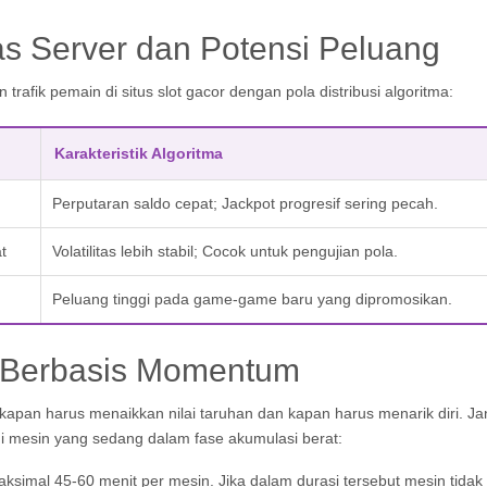
itas Server dan Potensi Peluang
trafik pemain di situs slot gacor dengan pola distribusi algoritma:
Karakteristik Algoritma
Perputaran saldo cepat; Jackpot progresif sering pecah.
t
Volatilitas lebih stabil; Cocok untuk pengujian pola.
Peluang tinggi pada game-game baru yang dipromosikan.
it' Berbasis Momentum
hu kapan harus menaikkan nilai taruhan dan kapan harus menarik diri. J
i mesin yang sedang dalam fase akumulasi berat:
ksimal 45-60 menit per mesin. Jika dalam durasi tersebut mesin tidak