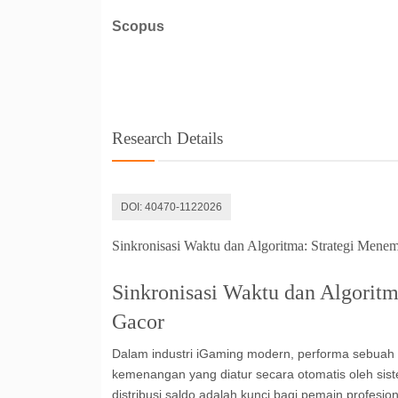
Scopus
Research Details
DOI:
40470-1122026
Sinkronisasi Waktu dan Algoritma: Strategi Men
Sinkronisasi Waktu dan Algorit
Gacor
Dalam industri iGaming modern, performa sebuah sit
kemenangan yang diatur secara otomatis oleh sis
distribusi saldo adalah kunci bagi pemain profesi