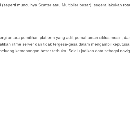
 (seperti munculnya Scatter atau Multiplier besar), segera lakukan rota
inergi antara pemilihan platform yang adil, pemahaman siklus mesin, da
ikan ritme server dan tidak tergesa-gesa dalam mengambil keputusa
 peluang kemenangan besar terbuka. Selalu jadikan data sebagai navig