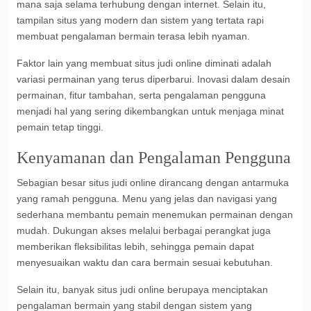
mana saja selama terhubung dengan internet. Selain itu,
tampilan situs yang modern dan sistem yang tertata rapi
membuat pengalaman bermain terasa lebih nyaman.
Faktor lain yang membuat situs judi online diminati adalah
variasi permainan yang terus diperbarui. Inovasi dalam desain
permainan, fitur tambahan, serta pengalaman pengguna
menjadi hal yang sering dikembangkan untuk menjaga minat
pemain tetap tinggi.
Kenyamanan dan Pengalaman Pengguna
Sebagian besar situs judi online dirancang dengan antarmuka
yang ramah pengguna. Menu yang jelas dan navigasi yang
sederhana membantu pemain menemukan permainan dengan
mudah. Dukungan akses melalui berbagai perangkat juga
memberikan fleksibilitas lebih, sehingga pemain dapat
menyesuaikan waktu dan cara bermain sesuai kebutuhan.
Selain itu, banyak situs judi online berupaya menciptakan
pengalaman bermain yang stabil dengan sistem yang