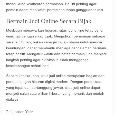
mendukung kelancaran permainan. Hal ini penting agar
pemain dapat menikmati permainan tanpa gangguan teknis.
Bermain Judi Online Secara Bijak
Meskipun menawarkan hiburan, situs judi online tetap perlu
dinikmati dengan sikap bijak. Menjadikan permainan sebagai
sarana hiburan, bukan sebagai tujuan utama untuk mencari
keuntungan, dapat membantu menjaga pengalaman bermain
tetap positif. Mengatur waktu dan batas bermain juga menjadi
langkah penting agar aktivitas ini tidak mengganggu
keseimbangan sehari-hari.
Secara keseluruhan, situs judi online merupakan bagian dari
perkembangan hiburan digital modern. Dengan pendekatan
yang tepat dan bertanggung jawab, situs judi online dapat
menjadi salah satu pilihan hiburan yang menarik dan mudah
diakses.
Publication Year