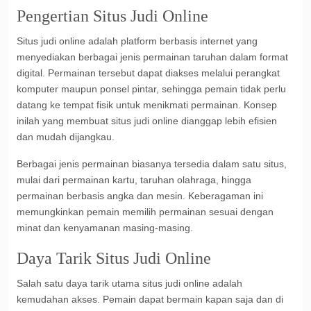
Pengertian Situs Judi Online
Situs judi online adalah platform berbasis internet yang
menyediakan berbagai jenis permainan taruhan dalam format
digital. Permainan tersebut dapat diakses melalui perangkat
komputer maupun ponsel pintar, sehingga pemain tidak perlu
datang ke tempat fisik untuk menikmati permainan. Konsep
inilah yang membuat situs judi online dianggap lebih efisien
dan mudah dijangkau.
Berbagai jenis permainan biasanya tersedia dalam satu situs,
mulai dari permainan kartu, taruhan olahraga, hingga
permainan berbasis angka dan mesin. Keberagaman ini
memungkinkan pemain memilih permainan sesuai dengan
minat dan kenyamanan masing-masing.
Daya Tarik Situs Judi Online
Salah satu daya tarik utama situs judi online adalah
kemudahan akses. Pemain dapat bermain kapan saja dan di